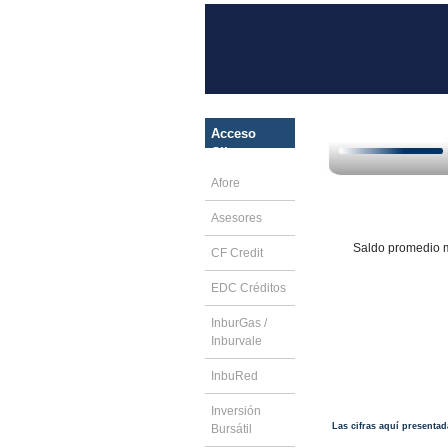
Acceso
Clientes
Afore
Asesores
Saldo promedio 
CF Credit
EDC Créditos
InburGas /
Inburvale
InbuRed
Inversión
Las cifras aquí presenta
Bursátil